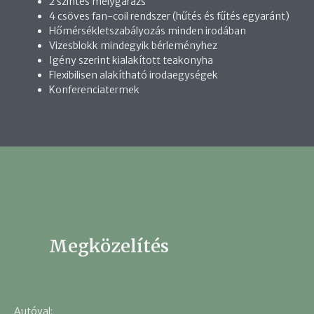
2 szintes mélygarázs
4 csöves fan-coil rendszer (hűtés és fűtés egyaránt)
Hőmérsékletszabályozás minden irodában
Vizesblokk mindegyik bérleményhez
Igény szerint kialakított teakonyha
Flexibilisen alakítható irodaegységek
Konferenciatermek
Megközelítés
Autóval: