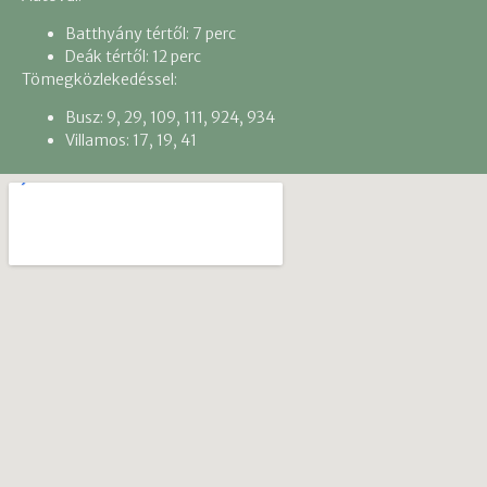
Batthyány tértől: 7 perc
Deák tértől: 12 perc
Tömegközlekedéssel:
Busz: 9, 29, 109, 111, 924, 934
Villamos: 17, 19, 41