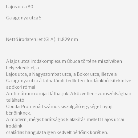
Lajos utca 80.
Galagonya utca 5.
Nettó irodaterület (GLA): 11.829 nm
A lajos utcai irodakomplexum Óbuda történelmi szívében
helyezkedik el, a
Lajos utca, a Nagyszombat utca, a Bokor utca, illetve a
Galagonya utca által határolt területen. Irodáinkból kitekintve
az ókori római
Amfiteátrum romjait láthatjuk. A közvetlen szomszédságban
található
Óbudai Promenád számos kiszolgáló egységet nyújt
bérlőinknek.
A modern, mégis barátságos kialakítás mellett Lajos utcai
irodáink
családias hangulata igen kedvelt bérlőink körében.