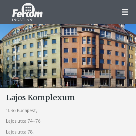
Lajos Komplexum
1036 Budapest,​
Lajos utca 74-76.
Lajos utca 78.