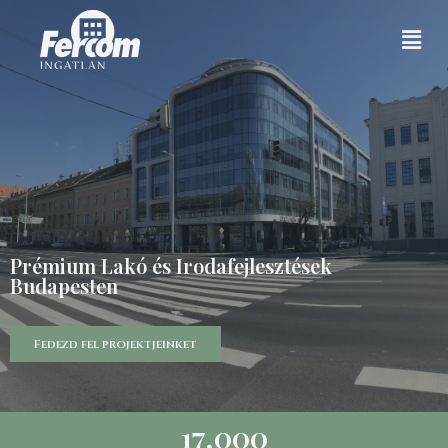
Prémium Lakó és Irodafejlesztések
Budapesten
Fedezd fel projektjeinket
17,000