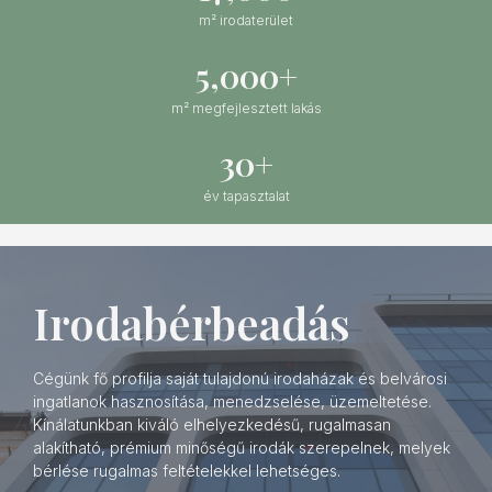
m² irodaterület
5,000
+
m² megfejlesztett lakás
30
+
év tapasztalat
Irodabérbeadás
Cégünk fő profilja saját tulajdonú irodaházak és belvárosi
ingatlanok hasznosítása, menedzselése, üzemeltetése.
Kínálatunkban kiváló elhelyezkedésű, rugalmasan
alakítható, prémium minőségű irodák szerepelnek, melyek
bérlése rugalmas feltételekkel lehetséges.