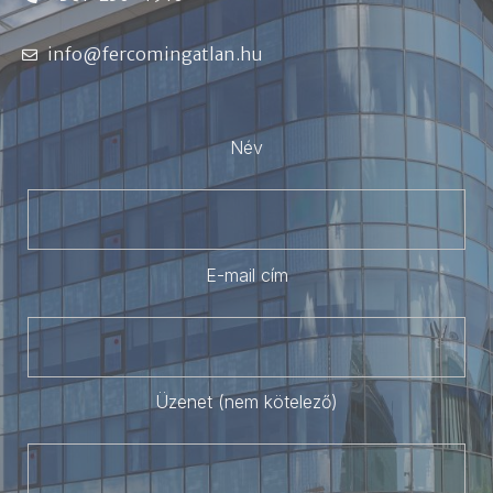
info@fercomingatlan.hu
Név
E-mail cím
Üzenet (nem kötelező)