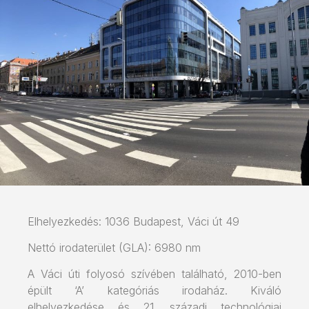
Elhelyezkedés: 1036 Budapest, Váci út 49
Nettó irodaterület (GLA): 6980 nm
A Váci úti folyosó szívében található, 2010-ben
épült ‘A’ kategóriás irodaház. Kiváló
elhelyezkedése és 21. századi technológiai