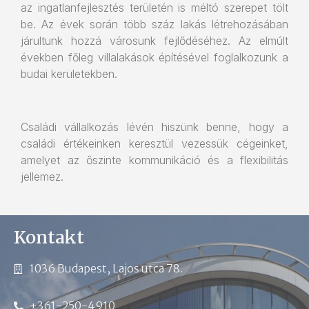
az ingatlanfejlesztés területén is méltó szerepet tölt
be. Az évek során több száz lakás létrehozásában
járultunk hozzá városunk fejlődéséhez. Az elmúlt
években főleg villalakások építésével foglalkozunk a
budai kerületekben.
Családi vállalkozás lévén hiszünk benne, hogy a
családi értékeinken keresztül vezessük cégeinket,
amelyet az őszinte kommunikáció és a flexibilitás
jellemez.
Kontakt
1036 Budapest, Lajos utca 78.
+361-250-4910