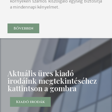
környéken számos kiszolgáló egység biztosítja
a mindennapi kényelmet.
Bővebben
Aktuális üres kiadó
irodáink megtekintéséhez
kattintson a gombra
Kiadó irodák